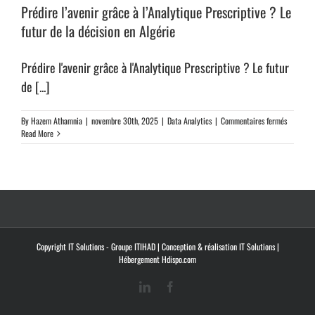
COLLABORATION, ECM & GED
Prédire l’avenir grâce à l’Analytique Prescriptive ? Le
DÉVELOPPEMENT SPÉCIFIQUE
futur de la décision en Algérie
INFRASTRUCTURE NATIVE CLOUD
APPLICATIONS
SAP S4/HANA
Oracle JD EDWARDS ENTREPRISEONE
Prédire l'avenir grâce à l'Analytique Prescriptive ? Le futur
INSIDJAM ERP
de [...]
GESTION DE LA RELATION CLIENTS ( CRM / GRC)
FORMATIONS
CONSEILS & ASSISTANCE
sur
By
Hazem Athamnia
|
novembre 30th, 2025
|
Data Analytics
|
Commentaires fermés
Prédire
Read More
ACTUALITÉS ET PERSPECTIVES
CLIENTS
l’avenir
A PROPOS
RECRUTEMENT
CONTACTS
English
grâce
à
l’Analyti
Prescript
?
Le
futur
de
Copyright IT Solutions - Groupe
ITIHAD
| Conception & réalisation IT Solutions |
la
Hébergement
Hdispo.com
décision
en
LinkedIn
Facebook
Algérie