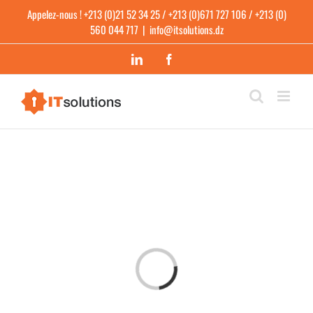
Skip
Appelez-nous ! +213 (0)21 52 34 25 / +213 (0)671 727 106 / +213 (0)
to
560 044 717
|
info@itsolutions.dz
content
LinkedIn
Facebook
Loading...