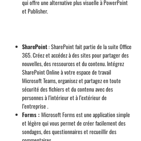
qui offre une alternative plus visuelle à PowerPoint
et Publisher.
SharePoint
: SharePoint fait partie de la suite Office
365. Créez et accédez à des sites pour partager des
nouvelles, des ressources et du contenu. Intégrez
TECHNOLOGIES
SharePoint Online à votre espace de travail
BUSINESS INTELLIGENCE ( BI ) & DATA ANALYTICS
Microsoft Teams, organisez et partagez en toute
COLLABORATION, ECM & GED
sécurité des fichiers et du contenu avec des
DÉVELOPPEMENT SPÉCIFIQUE
personnes à l’intérieur et à l’extérieur de
INFRASTRUCTURE NATIVE CLOUD
APPLICATIONS
l’entreprise .
SAP S4/HANA
Oracle JD EDWARDS ENTREPRISEONE
Forms :
Microsoft Forms est une application simple
INSIDJAM ERP
et légère qui vous permet de créer facilement des
GESTION DE LA RELATION CLIENTS ( CRM / GRC)
sondages, des questionnaires et recueillir des
FORMATIONS
CONSEILS & ASSISTANCE
commentaires.