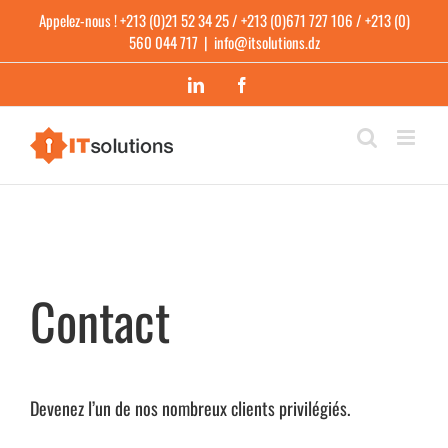
Skip
Appelez-nous ! +213 (0)21 52 34 25 / +213 (0)671 727 106 / +213 (0)
to
560 044 717
|
info@itsolutions.dz
content
LinkedIn
Facebook
Contact
Devenez l’un de nos nombreux clients privilégiés.