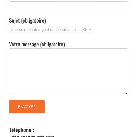
Sujet (obligatoire)
Votre message (obligatoire)
TECHNOLOGIES
BUSINESS INTELLIGENCE ( BI ) & DATA ANALYTICS
Téléphone :
COLLABORATION, ECM & GED