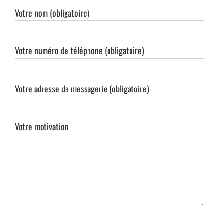
Votre nom (obligatoire)
Votre numéro de téléphone (obligatoire)
Votre adresse de messagerie (obligatoire)
Votre motivation
TECHNOLOGIES
BUSINESS INTELLIGENCE ( BI ) & DATA ANALYTICS
COLLABORATION, ECM & GED
DÉVELOPPEMENT SPÉCIFIQUE
INFRASTRUCTURE NATIVE CLOUD
APPLICATIONS
SAP S4/HANA
Oracle JD EDWARDS ENTREPRISEONE
INSIDJAM ERP