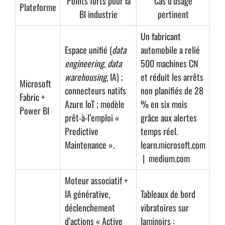
Points forts pour la
Cas d’usage
Plateforme
BI industrie
pertinent
Un fabricant
Espace unifié (
data
automobile a relié
engineering
,
data
500 machines CN
warehousing
, IA) ;
et réduit les arrêts
Microsoft
connecteurs natifs
non planifiés de 28
Fabric +
Azure IoT ; modèle
% en six mois
Power BI
prêt-à-l’emploi «
grâce aux alertes
Predictive
temps réel.
Maintenance ».
learn.microsoft.com
|
medium.com
Moteur associatif +
IA générative,
Tableaux de bord
déclenchement
vibratoires sur
d’actions « Active
laminoirs :