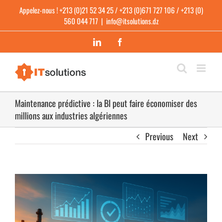
Skip
Appelez-nous ! +213 (0)21 52 34 25 / +213 (0)671 727 106 / +213 (0)
to
560 044 717
|
info@itsolutions.dz
content
LinkedIn
Facebook
Maintenance prédictive : la BI peut faire économiser des
millions aux industries algériennes
Previous
Next
View
Larger
Image