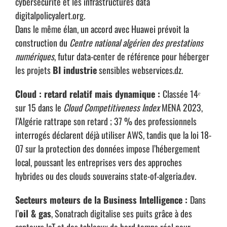
cybersécurité et les infrastructures data
digitalpolicyalert.org
.
Dans le même élan, un accord avec Huawei prévoit la
construction du
Centre national algérien des prestations
numériques
, futur data-center de référence pour héberger
les projets
BI industrie
sensibles
webservices.dz
.
Cloud : retard relatif mais dynamique :
Classée 14ᵉ
sur 15 dans le
Cloud Competitiveness Index
MENA 2023,
l’Algérie rattrape son retard ; 37 % des professionnels
interrogés déclarent déjà utiliser AWS, tandis que la loi 18-
07 sur la protection des données impose l’hébergement
local, poussant les entreprises vers des approches
hybrides ou des clouds souverains
state-of-algeria.dev
.
Secteurs moteurs de la Business Intelligence :
Dans
l’
oil & gas
, Sonatrach digitalise ses puits grâce à des
capteurs IoT et des tableaux de bord temps réel pour