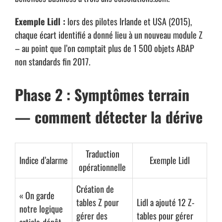
Exemple Lidl :
lors des pilotes Irlande et USA (2015),
chaque écart identifié a donné lieu à un nouveau module Z
– au point que l’on comptait plus de 1 500 objets ABAP
non standards fin 2017.
Phase 2 : Symptômes terrain
— comment détecter la dérive
Traduction
Indice d’alarme
Exemple Lidl
opérationnelle
Création de
« On garde
TECHNOLOGIES
tables Z pour
Lidl a ajouté 12 Z-
notre logique
BUSINESS INTELLIGENCE ( BI ) & DATA ANALYTICS
gérer des
tables pour gérer