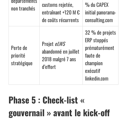
départements
customs rejetée,
% du CAPEX
non tranchés
entraînant +120 M €
initial
panorama-
de coûts récurrents
consulting.com
32 % de projets
ERP stoppés
Projet
eLWS
Perte de
prématurément
abandonné en juillet
priorité
faute de
2018 malgré 7 ans
stratégique
champion
d’effort
exécutif
linkedin.com
Phase 5 : Check-list «
gouvernail » avant le kick-off