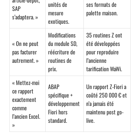
article-dépôt,
COLLABORATION, ECM & GED
unités de
ses formats de
SAP
DÉVELOPPEMENT SPÉCIFIQUE
mesure
palette maison.
s’adaptera. »
INFRASTRUCTURE NATIVE CLOUD
APPLICATIONS
exotiques.
SAP S4/HANA
Oracle JD EDWARDS ENTREPRISEONE
Modifications
35 routines Z ont
INSIDJAM ERP
« On ne peut
du module SD,
été développées
GESTION DE LA RELATION CLIENTS ( CRM / GRC)
pas facturer
réécriture de
pour reproduire
FORMATIONS
CONSEILS & ASSISTANCE
autrement. »
routines de
l’ancienne
ACTUALITÉS ET PERSPECTIVES
CLIENTS
prix.
tarification WaWi.
A PROPOS
RECRUTEMENT
CONTACTS
English
« Mettez-moi
ABAP
Un rapport Z-Fiori a
ce rapport
spécifique +
coûté 250 000 € et
exactement
développement
n’a jamais été
comme
Copyright IT Solutions - Groupe
ITIHAD
| Conception & réalisation IT Solutions |
Fiori hors
maintenu post go-
l’ancien Excel.
Hébergement
Hdispo.com
standard.
live.
»
LinkedIn
Facebook