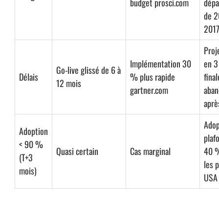
budget
prosci.com
dép
de 2
201
Proj
Implémentation 30
en 3
Go-live glissé de 6 à
Délais
% plus rapide
fina
12 mois
gartner.com
aba
aprè
Adop
Adoption
plaf
< 90 %
Quasi certain
Cas marginal
40 
(T+3
les p
mois)
USA