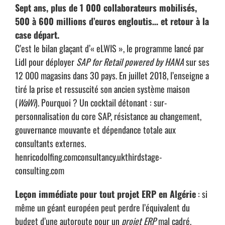
Sept ans, plus de 1 000 collaborateurs mobilisés,
500 à 600 millions d’euros engloutis… et retour à la
case départ.
C’est le bilan glaçant d’« eLWIS », le programme lancé par
Lidl pour déployer
SAP for Retail powered by HANA
sur ses
12 000 magasins dans 30 pays. En juillet 2018, l’enseigne a
tiré la prise et ressuscité son ancien système maison
(
WaWi
). Pourquoi ? Un cocktail détonant : sur-
personnalisation du core SAP, résistance au changement,
gouvernance mouvante et dépendance totale aux
consultants externes.
henricodolfing.com
consultancy.uk
thirdstage-
consulting.com
Leçon immédiate pour tout projet ERP en Algérie
: si
même un géant européen peut perdre l’équivalent du
budget d’une autoroute pour un
projet ERP
mal cadré,